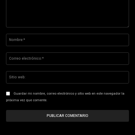
Comentario:
No
Co
ele
Sit
we
Guardar mi nombre, correo electrónico y sitio web en este navegador la
próxima vez que comente.