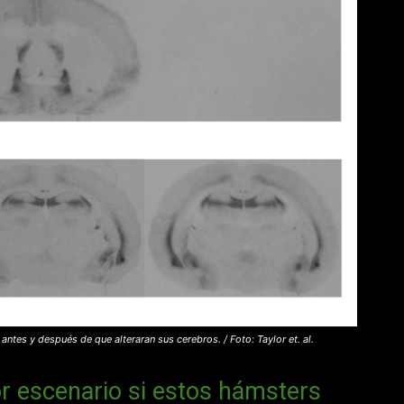
ntes y después de que alteraran sus cerebros. / Foto: Taylor et. al.
or escenario si estos hámsters