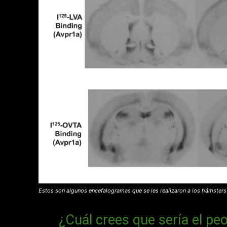
Estos son algunos encefalogramas que se les realizaron a los hámsters a
¿Cuál crees que sería el pe