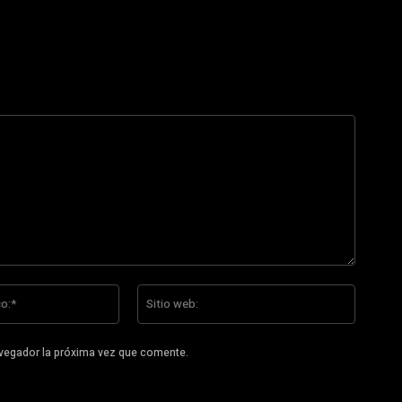
Correo
Sitio
electrónico:*
web:
avegador la próxima vez que comente.