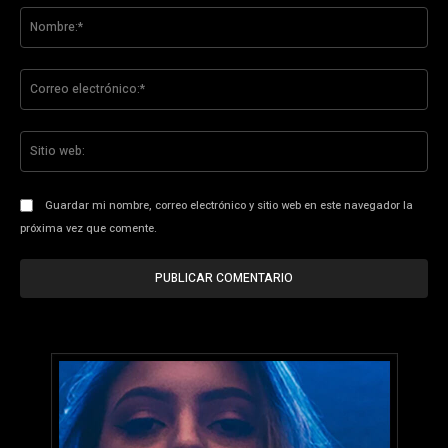
No
Co
ele
Sit
we
Guardar mi nombre, correo electrónico y sitio web en este navegador la
próxima vez que comente.