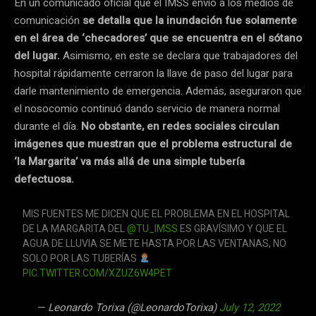
En un comunicado oficial que el IMSS envió a los medios de
comunicación
se detalla que la inundación fue solamente
en el área de ‘checadores’ que se encuentra en el sótano
del lugar.
Asimismo, en este se declara que trabajadores del
hospital rápidamente cerraron la llave de paso del lugar para
darle mantenimiento de emergencia. Además, aseguraron que
el nosocomio continuó dando servicio de manera normal
durante el día.
No obstante, en redes sociales circulan
imágenes que muestran que el problema estructural de
‘la Margarita’ va más allá de una simple tubería
defectuosa.
MIS FUENTES ME DICEN QUE EL PROBLEMA EN EL HOSPITAL
DE LA MARGARITA DEL
@TU_IMSS
ES GRAVÍSIMO Y QUE EL
AGUA DE LLUVIA SE METE HASTA POR LAS VENTANAS, NO
SOLO POR LAS TUBERÍAS
PIC.TWITTER.COM/XZUZ6W4PET
— Leonardo Torixa (@LeonardoTorixa)
July 12, 2022