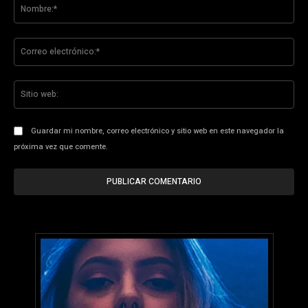
No
Co
ele
Sit
we
Guardar mi nombre, correo electrónico y sitio web en este navegador la
próxima vez que comente.