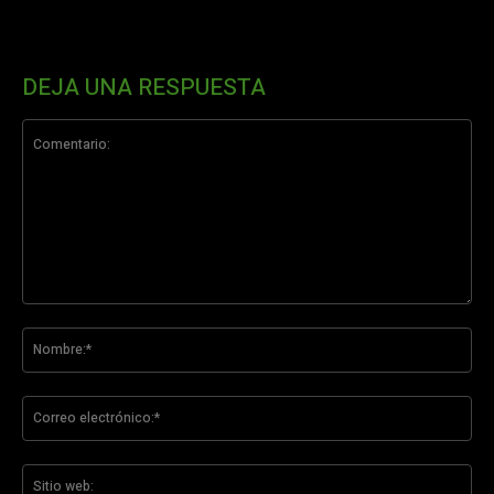
DEJA UNA RESPUESTA
Comentario:
No
Co
ele
Sit