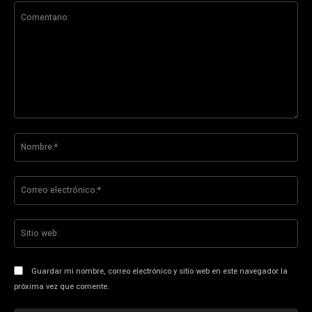
Comentario:
No
Co
ele
Sit
we
Guardar mi nombre, correo electrónico y sitio web en este navegador la
próxima vez que comente.