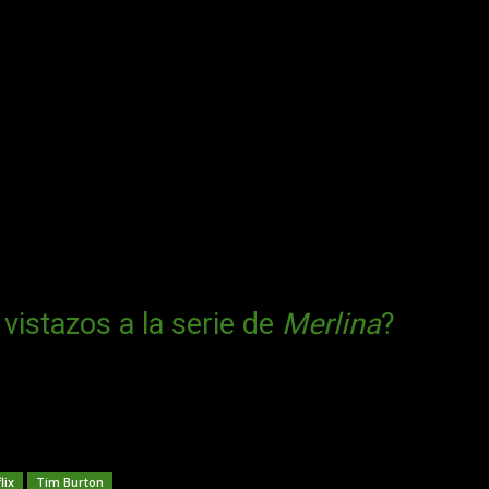
vistazos a la serie de
Merlina
?
lix
Tim Burton