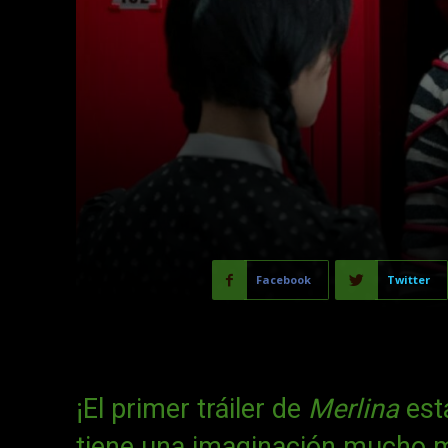
Facebook
Twitter
¡El primer tráiler de
Merlina
est
tiene una imaginación mucho m