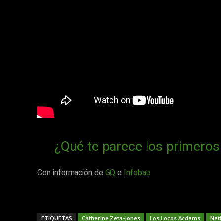
¿Qué te parece los primeros 
Con información de
GQ
e
Infobae
ETIQUETAS
Catherine Zeta-Jones
Los Locos Addams
Netf