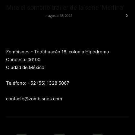
Mira el sombrío tráiler de la serie ‘Merlina’
Yet Akatzin Almazán
-
agosto 18, 2022
0
Zombisnes - Teotihuacán 18, colonia Hipódromo
Condesa. 06100
Ciudad de México
Teléfono: +52 (55) 1328 5067
contacto@zombisnes.com