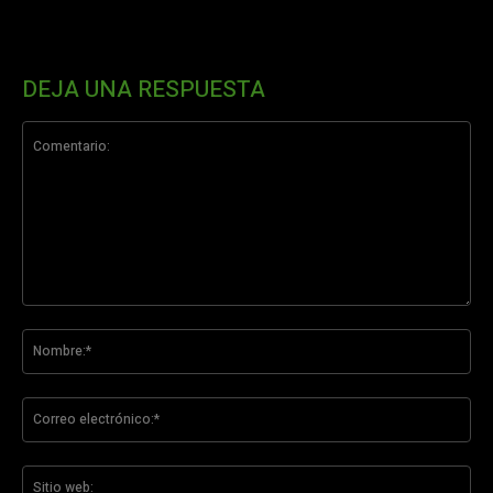
DEJA UNA RESPUESTA
Comentario:
No
Co
ele
Sit