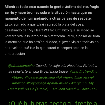
Mientras todo esto sucede la gente víctima del naufragio
se ríe y hace bromas sobre la situación hasta que es
momento de huir nadando a otras balsas de rescate.
Esto, sumado a que Efraín agregó la pista del
cover
desafinado de “My Heart Will Go On”, hizo que su video se
volviera viral a lo largo de la plataforma. Pero, a pesar de toda
la atención que ha atraído el video, el joven viajero todavía no
ha revelado qué fue lo que causó el desperfecto en la
embarcación.
@efrainkamacho
Cuando tu viaje a la Huasteca Potosina
se convierte en una Experiencia Unica.
#viral
#totrending
#titanic
#huastecapotosina
#lol
#funny
#like
#travel
#mexico
#foryoupage
#parati
#tiktok
#foryou
♬ My
Heart Will Go On (Titanic) – Maliheh Saeedi & Faraz Taali
¿Qué hubieras hecho tú frente a