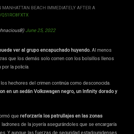
IN MANHATTAN BEACH IMMEDIATELY AFTER A
M/Q51RC8FXTX
chnaciousB)
June 25, 2022
 puede ver al grupo encapuchado huyendo.
Al menos
ras que los demás solo corren con los bolsillos llenos
por la policía.
de los hechores del crimen continúa como desconocida.
ron en un sedán Volkswagen negro, un Infinity dorado y
nformó que
reforzaría los patrullajes en las zonas
 ladrones de la joyería asegurándoles que se encargaría
les. Y aunque las fuerzas de seguridad estadounidenses