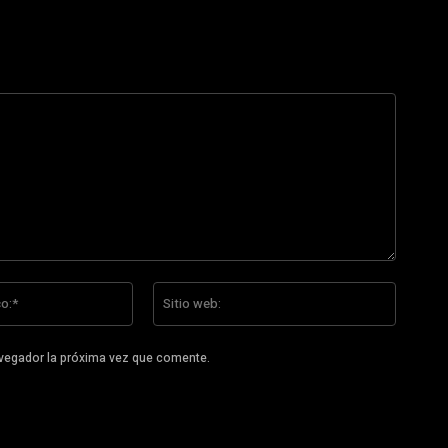
Correo
Sitio
electrónico:*
web:
avegador la próxima vez que comente.