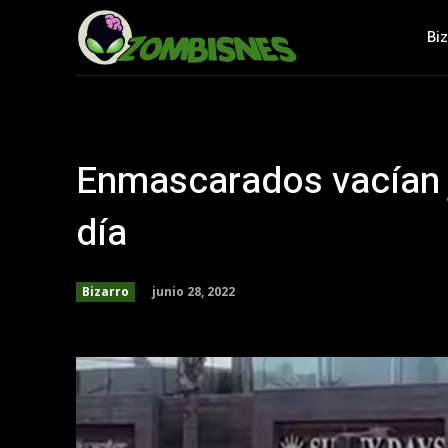
Bi
Enmascarados vacían j
día
junio 28, 2022
Bizarro