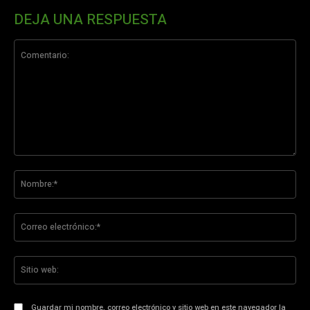
DEJA UNA RESPUESTA
Comentario:
No
Co
ele
Sit
we
Guardar mi nombre, correo electrónico y sitio web en este navegador la