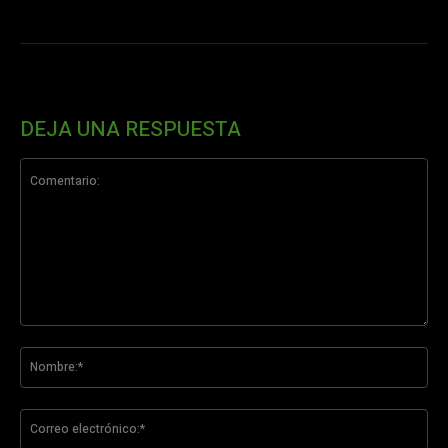
DEJA UNA RESPUESTA
Comentario:
No
Co
ele