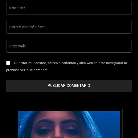
No
Co
ele
Sit
we
Guardar mi nombre, correo electrónico y sitio web en este navegador la
próxima vez que comente.