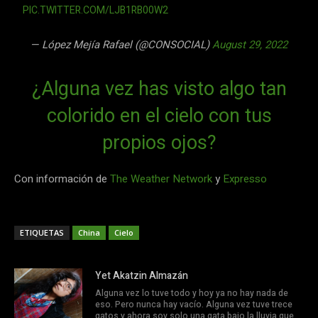
PIC.TWITTER.COM/LJB1RB00W2
— López Mejía Rafael (@CONSOCIAL)
August 29, 2022
¿Alguna vez has visto algo tan
colorido en el cielo con tus
propios ojos?
Con información de
The Weather Network
y
Expresso
ETIQUETAS
China
Cielo
Yet Akatzin Almazán
Alguna vez lo tuve todo y hoy ya no hay nada de
eso. Pero nunca hay vacío. Alguna vez tuve trece
gatos y ahora soy solo una gata bajo la lluvia que