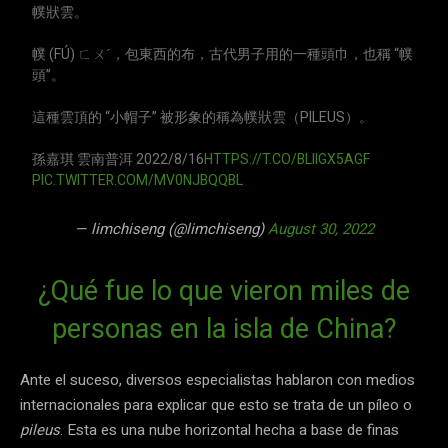
幞狀雲。
幞 (FÚ) ㄈㄨˊ，包東西的布，古代男子用的一種頭巾，也稱 “幞
頭”。
這種雲頂的 “小帽子” 被形象的稱為幞狀雲（PILEUS）。
孫嘉琪 雲南普洱 2022/8/16
HTTPS://T.CO/BLIIGX5AGF
PIC.TWITTER.COM/MV0NJBQQBL
— limchiseng (@limchiseng)
August 30, 2022
¿Qué fue lo que vieron miles de
personas en la isla de China?
Ante el suceso, diversos especialistas hablaron con medios
internacionales para explicar que esto se trata de un píleo o
pileus
. Esta es una nube horizontal hecha a base de finas