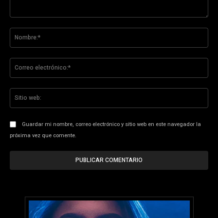
Comentario:
No
Co
ele
Sit
we
Guardar mi nombre, correo electrónico y sitio web en este navegador la
próxima vez que comente.