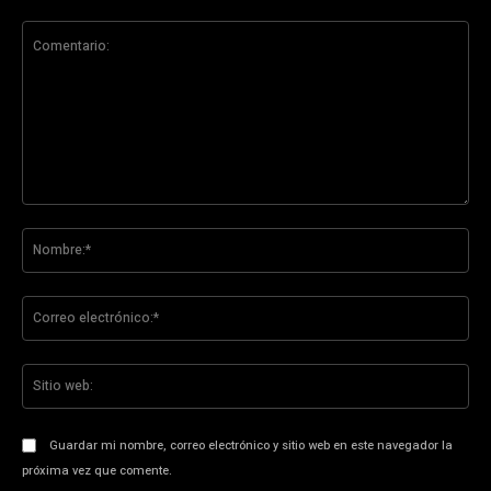
Comentario:
No
Co
ele
Sit
we
Guardar mi nombre, correo electrónico y sitio web en este navegador la
próxima vez que comente.