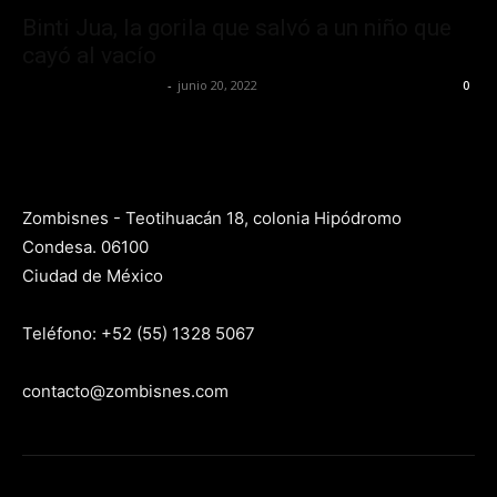
Binti Jua, la gorila que salvó a un niño que
cayó al vacío
Yet Akatzin Almazán
-
junio 20, 2022
0
Zombisnes - Teotihuacán 18, colonia Hipódromo
Condesa. 06100
Ciudad de México
Teléfono: +52 (55) 1328 5067
contacto@zombisnes.com