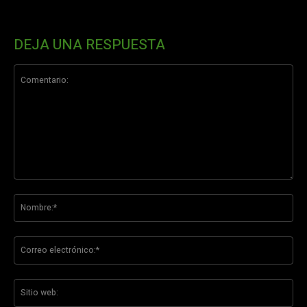
DEJA UNA RESPUESTA
Comentario:
No
Co
ele
Sit
we