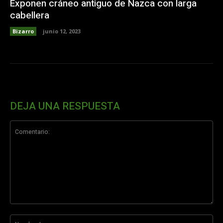
Exponen cráneo antiguo de Nazca con larga
cabellera
Bizarro
junio 12, 2023
DEJA UNA RESPUESTA
Comentario:
No