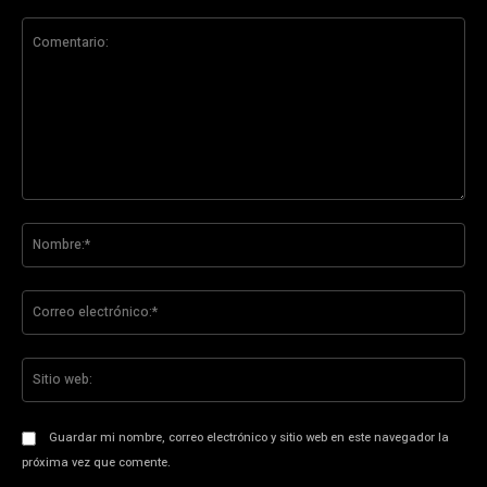
Comentario:
No
Co
ele
Sit
we
Guardar mi nombre, correo electrónico y sitio web en este navegador la
próxima vez que comente.