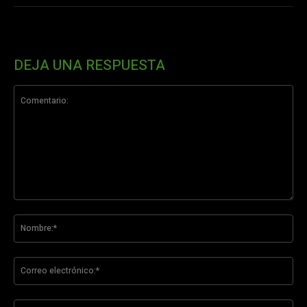
DEJA UNA RESPUESTA
Comentario:
No
Co
ele
Sit