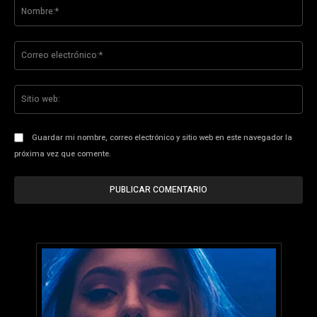
No
Co
ele
Sit
we
Guardar mi nombre, correo electrónico y sitio web en este navegador la
próxima vez que comente.