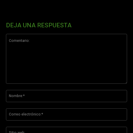
DEJA UNA RESPUESTA
Comentario:
No
Co
ele
Sit