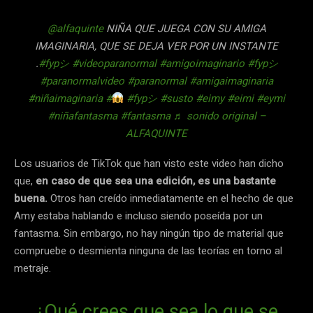
@alfaquinte
NIÑA QUE JUEGA CON SU AMIGA
IMAGINARIA, QUE SE DEJA VER POR UN INSTANTE
.
#fypシ
#videoparanormal
#amigoimaginario
#fypシ
#paranormalvideo
#paranormal
#amigaimaginaria
#niñaimaginaria
#
#fypシ
#susto
#eimy
#eimi
#eymi
#niñafantasma
#fantasma
♬ sonido original –
ALFAQUINTE
Los usuarios de TikTok que han visto este video han dicho
que,
en caso de que sea una edición, es una bastante
buena.
Otros han creído inmediatamente en el hecho de que
Amy estaba hablando e incluso siendo poseída por un
fantasma. Sin embargo, no hay ningún tipo de material que
compruebe o desmienta ninguna de las teorías en torno al
metraje.
¿Qué crees que sea lo que se