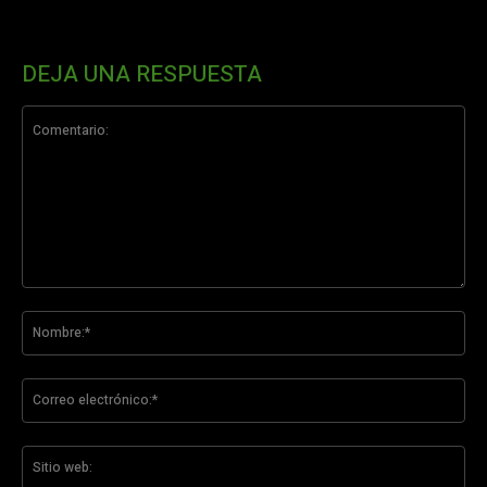
DEJA UNA RESPUESTA
Comentario:
No
Co
ele
Sit
we