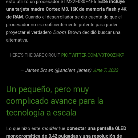
esto utilizó un procesador STM32F030F4P6.
Este incluye
una tarjeta madre Cortex M0, 16K de memoria flash y 4K
de RAM.
Cuando el desarrollador se dio cuenta de que el
procesador no era suficientemente potente para poder
proyectar el verdadero
Doom
, Brown decidió buscar una
alternativa.
HERE’S THE BARE CIRCUIT
PIC.TWITTER.COM/V0TOQZIKKP
— James Brown (@ancient_james)
June 7, 2022
Un pequeño, pero muy
complicado avance para la
tecnología a escala
Lo que hizo este
modder
fue
conectar una pantalla OLED
monocromática de 0.42 pulgadas y una resolución de