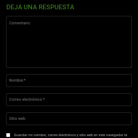
DEJA UNA RESPUESTA
Comentario:
No
Co
ele
Sit
we
Guardar mi nombre, correo electrónico y sitio web en este navegador la