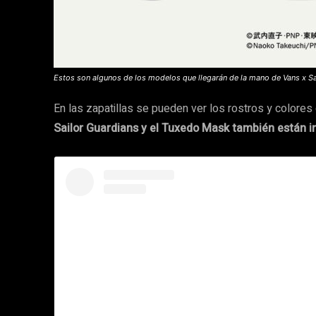
Estos son algunos de los modelos que llegarán de la mano de Vans x Sa
En las zapatillas se pueden ver los rostros y colores
Sailor Guardians y el Tuxedo Mask también están i