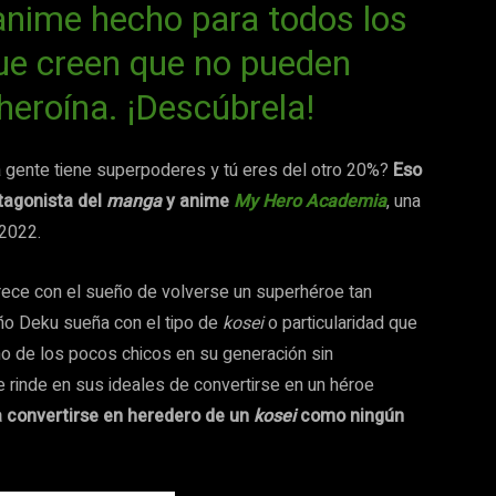
anime hecho para todos los
ue creen que no pueden
heroína. ¡Descúbrela!
a gente tiene superpoderes y tú eres del otro 20%?
Eso
tagonista del
manga
y anime
My Hero Academia
, una
 2022.
 crece con el sueño de volverse un superhéroe tan
ño Deku sueña con el tipo de
kosei
o particularidad que
no de los pocos chicos en su generación sin
e rinde en sus ideales de convertirse en un héroe
a convertirse en heredero de un
kosei
como ningún