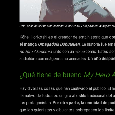
Deku pasa de ser un niño enclenque, nervioso y sin poderes al superhér
Kōhei Horikoshi es el creador de esta historia que
co
el manga
Ōmagadoki Dōbutsuen
.
La historia fue tan
no Hīrō Akademia
junto con un
voice
cómic. Estas so
audiolibro con imágenes no animadas.
Un año despué
¿Qué tiene de bueno
My Hero 
Hay diversas cosas que han cautivado al público. El 
llamativo de todos es un giro al estilo tradicional d
los protagonistas.
Por otra parte, la cantidad de po
que los guionistas y dibujantes sobrepasen los límit