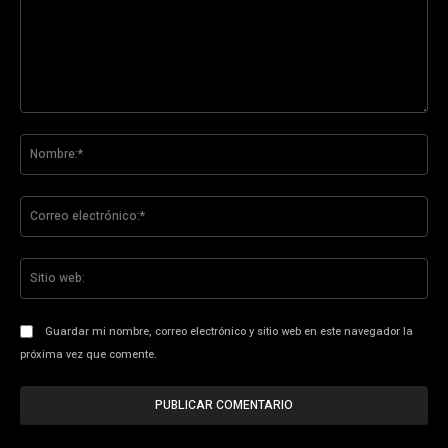
Comentario:
No
Co
ele
Sit
we
Guardar mi nombre, correo electrónico y sitio web en este navegador la
próxima vez que comente.