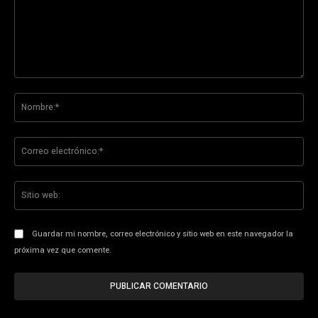
Comentario:
No
Co
ele
Sit
we
Guardar mi nombre, correo electrónico y sitio web en este navegador la
próxima vez que comente.