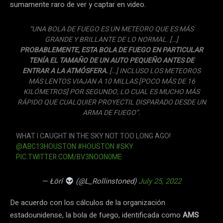
sumamente raro de ver y captar en video.
“UNA BOLA DE FUEGO ES UN METEORO QUE ES MÁS
GRANDE Y BRILLANTE DE LO NORMAL. […]
PROBABLEMENTE,
ESTA BOLA DE FUEGO EN PARTICULAR
TENÍA EL TAMAÑO DE UN AUTO PEQUEÑO ANTES DE
ENTRAR A LA ATMÓSFERA.
[…] INCLUSO LOS METEOROS
MÁS LENTOS VIAJAN A 10 MILLAS [POCO MÁS DE 16
KILÓMETROS] POR SEGUNDO, LO CUAL ES MUCHO MÁS
RÁPIDO QUE CUALQUIER PROYECTIL DISPARADO DESDE UN
ARMA DE FUEGO”.
WHAT I CAUGHT IN THE SKY NOT TOO LONG AGO!
@ABC13HOUSTON
#HOUSTON
#SKY
PIC.TWITTER.COM/BV3NOON0ME
— Łörî
(@L_Rollinstoned)
July 25, 2022
De acuerdo con los cálculos de la organización
estadounidense, la bola de fuego, identificada como
AMS