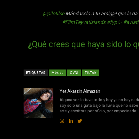
@pilotilse
Mándaselo a tu amig@ que le da
#FilmTeyvatIslands
#fypシ
#aviat
¿
Qué crees que haya sido lo q
ETIQUETAS
México
OVNI
TikTok
Yet Akatzin Almazán
Alguna vez lo tuve todo y hoy ya no hay nad
soy solo una gata bajo la lluvia que no sabe 
arte y escritora por oficio, por empecinada.