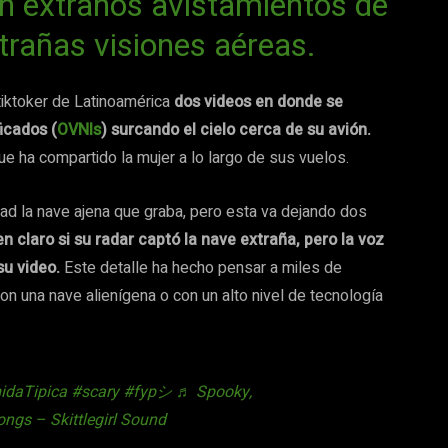
on extraños avistamientos de
rañas visiones aéreas.
tiktoker de Latinoamérica
dos videos en donde se
icados (
OVNIs
) surcando el cielo cerca de su avión.
 ha compartido la mujer a lo largo de sus vuelos.
idad la nave ajena que graba, pero esta va dejando dos
en claro si su radar captó la nave extraña, pero la voz
su video.
Este detalle ha hecho pensar a miles de
n una nave alienígena o con un alto nivel de tecnología
daTipica
#scary
#fypシ
♬ Spooky,
ongs – Skittlegirl Sound