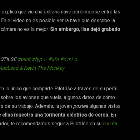
a explica que vio una extraña nave perdiéndose entre las
 En el video no es posible ver la nave que describe la
 cámara no es la mejor.
Sin embargo, Ilse dejó grabado
LOTILSE
#pilot
#fypシ
#ufo
#ovni
♬
MacLeod & Kevin The Monkey
 lo único que comparte PilotIlse a través de su perfil
s sobre los aviones que vuela, algunos datos de cómo
es de su trabajo. Además, la joven
postea
algunas vistas
 ellas muestra una tormenta eléctrica de cerca.
En
ador, te recomendamos seguir a PilotIlse en su
cuenta