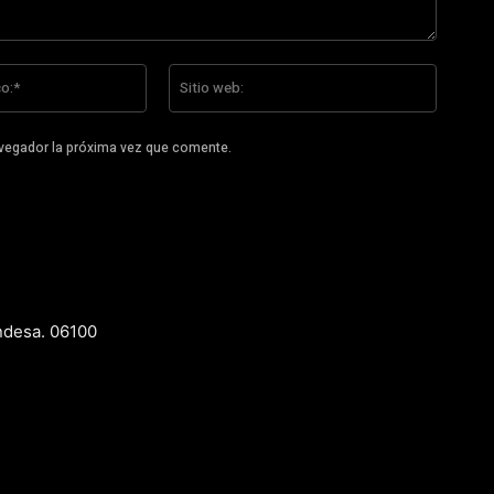
Correo
Sitio
electrónico:*
web:
avegador la próxima vez que comente.
ndesa. 06100