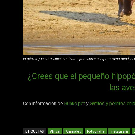
El pánico y la adrenalina terminaron por cansar al hipopótamo bebé, el 
¿Crees que el pequeño hipop
las ave
Con información de
Bunko.pet
y
Gatitos y perritos chi
ETIQUETAS
África
Animales
Fotografía
Instagram