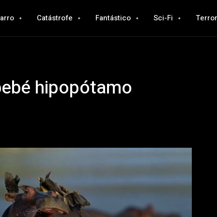
zarro
Catástrofe
Fantástico
Sci-Fi
Terro
 bebé hipopótamo