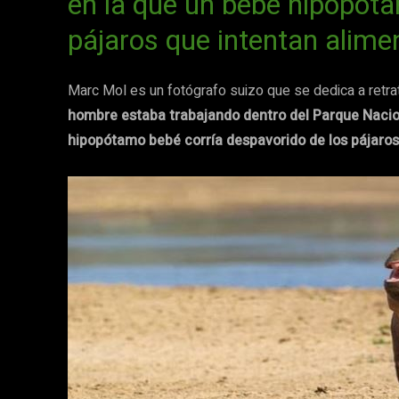
en la que un bebé hipopóta
pájaros que intentan alime
Marc Mol es un fotógrafo suizo que se dedica a retrata
hombre estaba trabajando dentro del Parque Naci
hipopótamo bebé corría despavorido de los pájaros