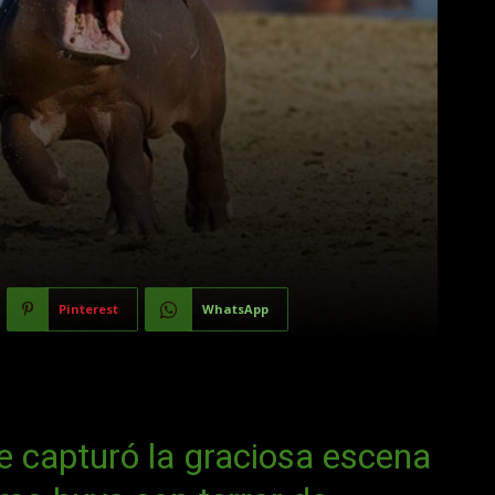
Pinterest
WhatsApp
je capturó la graciosa escena