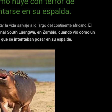
mo huye con terror de
ntarse en su espalda.
r la vida salvaje a lo largo del continente africano.
El
onal South Luangwa, en Zambia, cuando vio cómo un
 que se intentaban posar en su espalda.