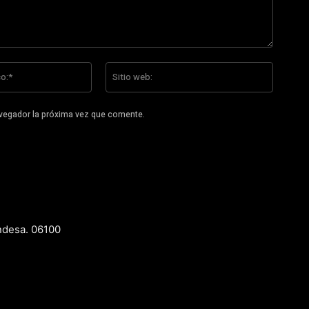
Correo
Sitio
electrónico:*
web:
avegador la próxima vez que comente.
ndesa. 06100