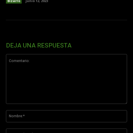
Bizarro
junio 12, 2023
DEJA UNA RESPUESTA
Comentario:
No
Co