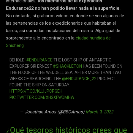
internacionales,
los miembros de la expedición
Endurance22 no han podido llevar nada a la superficie.
No obstante, sí grabaron videos en donde se ven algunas de
las pertenencias de los expedicionarios que habitaban el
barco, así como las instalaciones del mismo. Algo igual de
sorprendente a lo encontrado en la
ciudad hundida de
Shicheng
.
BEHOLD!
#ENDURANCE
THE LOST SHIP OF ANTARCTIC
EXPLORER SIR ERNEST
#SHACKLETON
HAS BEEN FOUND ON
THE FLOOR OF THE WEDDELL SEA. AFTER MORE THAN TWO
WEEKS OF SEARCHING, THE
@ENDURANCE_22
PROJECT
FOUND THE SHIP ON SATURDAY.
HTTPS://T.CO/KLUJPCPGEH
PIC.TWITTER.COM/XH2XFWDMHW
— Jonathan Amos (@BBCAmos)
March 9, 2022
¿Qué tesoros históricos crees que