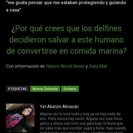
“me gusta pensar que me estaban protegiendo y guiando
a casa”.
¿
Por qué crees que los delfines
decidieron salvar a este humano
de convertirse en comida marina?
Con información de
Nature World News
y
Daily Mail
ETIQUETAS
Nueva Zelanda
Océano
Yet Akatzin Almazán
Alguna vez lo tuve todo y hoy ya no hay nada de
eso. Pero nunca hay vacío. Alguna vez tuve trece
gatos y ahora soy solo una gata bajo la lluvia que
no sabe más que escribir, jugar y llorar. Sigo siendo