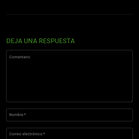
DEJA UNA RESPUESTA
Comentario:
No
Co
ele