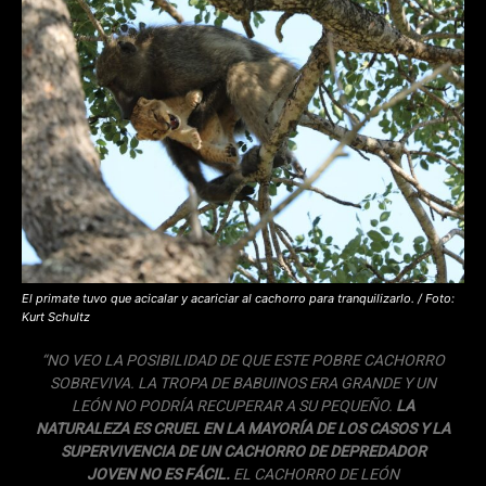
El primate tuvo que acicalar y acariciar al cachorro para tranquilizarlo. / Foto:
Kurt Schultz
“NO VEO LA POSIBILIDAD DE QUE ESTE POBRE CACHORRO
SOBREVIVA. LA TROPA DE BABUINOS ERA GRANDE Y UN
LEÓN NO PODRÍA RECUPERAR A SU PEQUEÑO.
LA
NATURALEZA ES CRUEL EN LA MAYORÍA DE LOS CASOS Y LA
SUPERVIVENCIA DE UN CACHORRO DE DEPREDADOR
JOVEN NO ES FÁCIL.
EL CACHORRO DE LEÓN