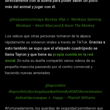
directamente con la dueña para poder saber un poco
más del animal y jugar con él.
@leslysantosminaya
#jockey
#fyp
♬ Monkeys Spinning
Monkeys – Kevin MacLeod & Kevin The Monkey
Los videos que otras personas tomaron de la alpaca
rápidamente se volvieron virales a través de TikTok.
Gracias a
esto también se supo que el afelpado cuadrúpedo se
llama Tayron y que tiene su
propia cuenta en la red
social
.
En esta su dueña compartió varios videos de su
pequeña mascota paseando por el centro comercial y
haciendo nuevas amistades.
@tayronfeliz
#tayronfeliz
#jockeyplaza
#petfriendly
#GMO
#sonrielealavi
da
#salidaconpapas
♬ Happy – Pharrell Williams
Afortunadamente, los guardias de seguridad permitieron que