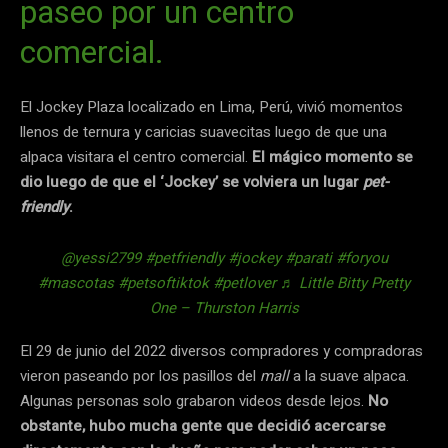
paseo por un centro
comercial.
El Jockey Plaza localizado en Lima, Perú, vivió momentos
llenos de ternura y caricias suavecitas luego de que una
alpaca visitara el centro comercial.
El mágico momento se
dio luego de que el ‘Jockey’ se volviera un lugar
pet-
friendly
.
@yessi2799
#petfriendly
#jockey
#parati
#foryou
#mascotas
#petsoftiktok
#petlover
♬ Little Bitty Pretty
One – Thurston Harris
El 29 de junio del 2022 diversos compradores y compradoras
vieron paseando por los pasillos del
mall
a la suave alpaca.
Algunas personas solo grabaron videos desde lejos.
No
obstante, hubo mucha gente que decidió acercarse