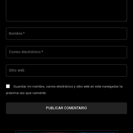
Comentario:
No
Co
ele
Sit
we
Guardar mi nombre, correo electrónico y sitio web en este navegador la
próxima vez que comente.