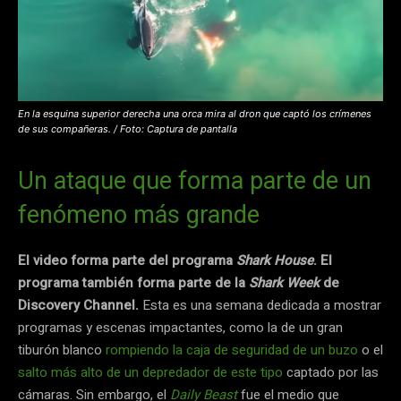
En la esquina superior derecha una orca mira al dron que captó los crímenes
de sus compañeras. / Foto: Captura de pantalla
Un ataque que forma parte de un
fenómeno más grande
El video forma parte del programa
Shark House
. El
programa también forma parte de la
Shark Week
de
Discovery Channel.
Esta es una semana dedicada a mostrar
programas y escenas impactantes, como la de un gran
tiburón blanco
rompiendo la caja de seguridad de un buzo
o el
salto más alto de un depredador de este tipo
captado por las
cámaras. Sin embargo, el
Daily Beast
fue el medio que