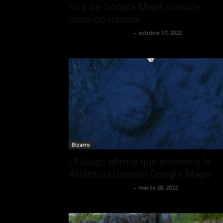
Voz de Google Maps discute
consigo misma
Yet Akatzin Almazán
-
octubre 17, 2022
Bizarro
Ufólogo afirma que encontró la
Atlántida usando Google Maps
Yet Akatzin Almazán
-
marzo 28, 2022