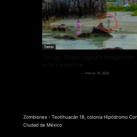
Terror
Google Maps captura imagen de
niño fantasma
Yet Akatzin Almazán
-
marzo 10, 2022
Zombisnes - Teotihuacán 18, colonia Hipódromo Co
Ciudad de México