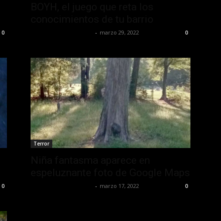
BOYH, el juego que reta los
conocimientos de tu barrio
Yet Akatzin Almazán
-
marzo 29, 2022
0
0
Terror
Niña fantasma aparece en
espeluznante foto de Google Maps
Yet Akatzin Almazán
-
marzo 17, 2022
0
0