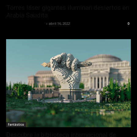
Torres láser gigantes iluminan desiertos en
Arabia Saudita
Yet Akatzin Almazán
-
abril 16, 2022
0
Fantástico
Descubre la biblioteca internacional de