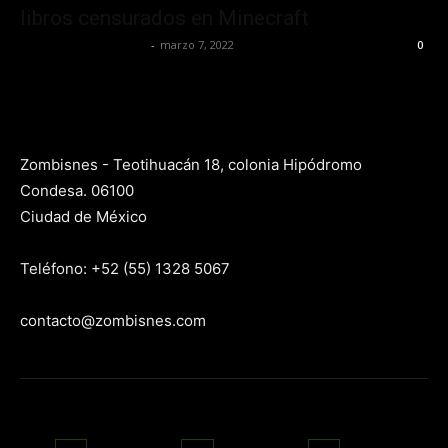
libros censurados en Minecraft
Yet Akatzin Almazán
-
marzo 7, 2022
0
Zombisnes - Teotihuacán 18, colonia Hipódromo
Condesa. 06100
Ciudad de México
Teléfono: +52 (55) 1328 5067
contacto@zombisnes.com