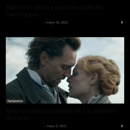
Admira el tierno y gracioso baile del
Carnotaurus
Yet Akatzin Almazán
-
mayo 30, 2022
0
Fantástico
Mira el misterioso tráiler de ‘La serpiente
de Essex’
Yet Akatzin Almazán
-
mayo 3, 2022
0