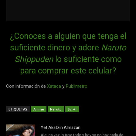
¿Conoces a alguien que tenga el
suficiente dinero y adore
Naruto
Shippuden
lo suficiente como
para comprar este celular?
Con información de
Xataca
y
Publimetro
ETIQUETAS
Anime
Naruto
Sci-Fi
Yet Akatzin Almazán
Alguna vez lo tuve todo y hoy ya no hay nada de