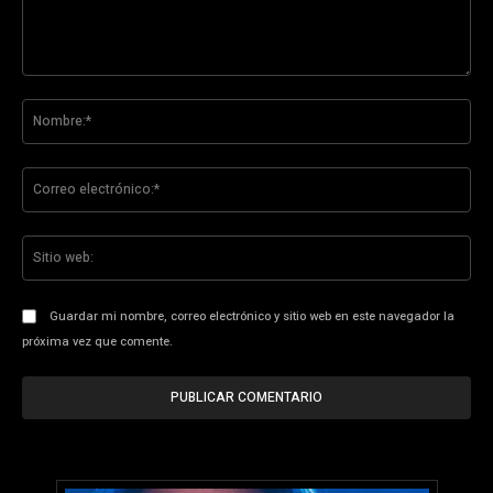
Comentario:
No
Co
ele
Sit
we
Guardar mi nombre, correo electrónico y sitio web en este navegador la
próxima vez que comente.