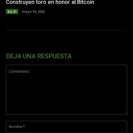
Construyen toro en honor al Bitcoin
Sci-Fi
mayo 16, 2023
DEJA UNA RESPUESTA
Comentario:
No