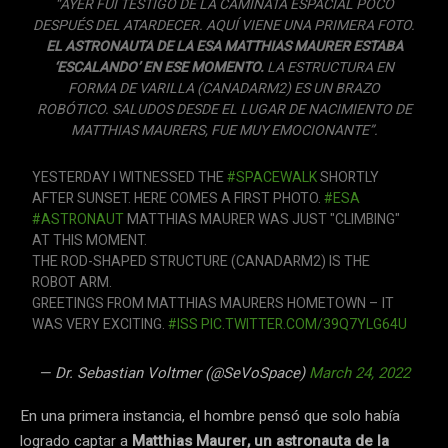
“AYER FUI TESTIGO DE LA CAMINATA ESPACIAL POCO
DESPUÉS DEL ATARDECER. AQUÍ VIENE UNA PRIMERA FOTO.
EL ASTRONAUTA DE LA ESA MATTHIAS MAURER ESTABA
‘ESCALANDO’ EN ESE MOMENTO.
LA ESTRUCTURA EN
FORMA DE VARILLA (CANADARM2) ES UN BRAZO
ROBÓTICO. SALUDOS DESDE EL LUGAR DE NACIMIENTO DE
MATTHIAS MAURERS, FUE MUY EMOCIONANTE”.
YESTERDAY I WITNESSED THE
#SPACEWALK
SHORTLY
AFTER SUNSET. HERE COMES A FIRST PHOTO.
#ESA
#ASTRONAUT
MATTHIAS MAURER WAS JUST "CLIMBING"
AT THIS MOMENT.
THE ROD-SHAPED STRUCTURE (CANADARM2) IS THE
ROBOT ARM.
GREETINGS FROM MATTHIAS MAURERS HOMETOWN – IT
WAS VERY EXCITING.
#ISS
PIC.TWITTER.COM/39Q7YLG64U
— Dr. Sebastian Voltmer (@SeVoSpace)
March 24, 2022
En una primera instancia, el hombre pensó que solo había
logrado captar a
Matthias Maurer, un astronauta de la