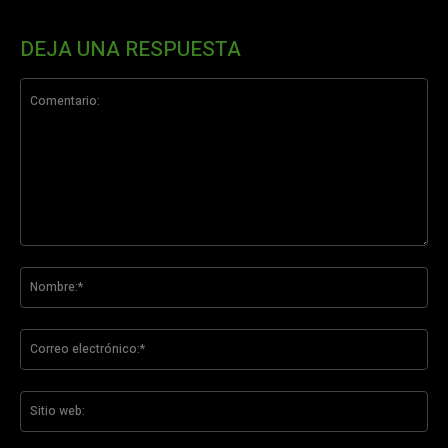
DEJA UNA RESPUESTA
Comentario:
No
Co
ele
Sit
we