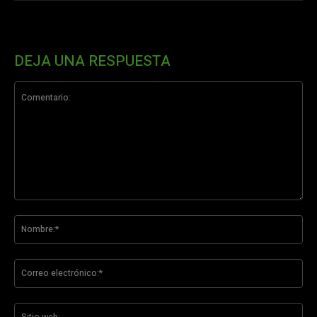
DEJA UNA RESPUESTA
Comentario:
No
Co
ele
Sit