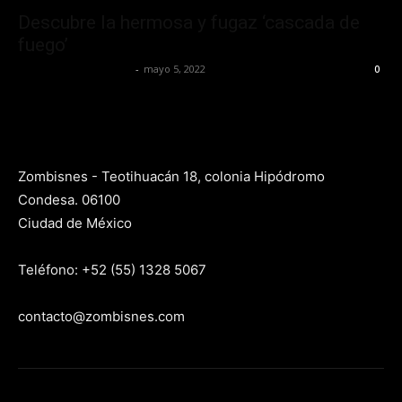
Descubre la hermosa y fugaz ‘cascada de
fuego’
Yet Akatzin Almazán
-
mayo 5, 2022
0
Zombisnes - Teotihuacán 18, colonia Hipódromo
Condesa. 06100
Ciudad de México
Teléfono: +52 (55) 1328 5067
contacto@zombisnes.com