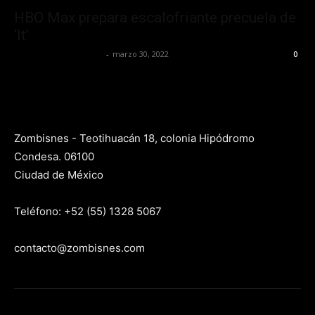
HBO Max prepara escalofriante precuela de
‘It’
Yet Akatzin Almazán
-
marzo 30, 2022
0
Zombisnes - Teotihuacán 18, colonia Hipódromo
Condesa. 06100
Ciudad de México
Teléfono: +52 (55) 1328 5067
contacto@zombisnes.com