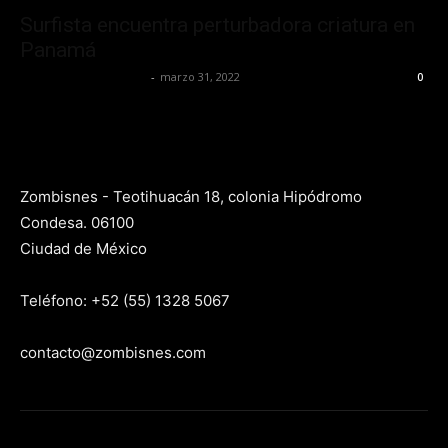
Surfista encuentra perturbadora criatura en
Panamá
Yet Akatzin Almazán
-
marzo 31, 2022
0
Zombisnes - Teotihuacán 18, colonia Hipódromo
Condesa. 06100
Ciudad de México
Teléfono: +52 (55) 1328 5067
contacto@zombisnes.com