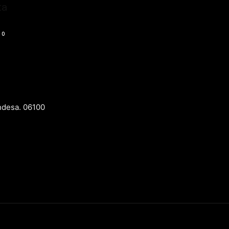
ta
0
ndesa. 06100