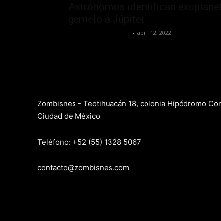
Astrónomos identifican exoplane
gemelo a Júpiter
Yet Akatzin Almazán
-
abril 12, 2022
Zombisnes - Teotihuacán 18, colonia Hipódromo Co
Ciudad de México
Teléfono: +52 (55) 1328 5067
contacto@zombisnes.com