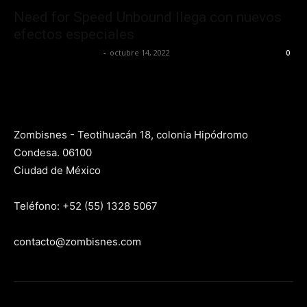
Need for Speed Unbound llega con nuevos
efectos especiales
Yet Akatzin Almazán
-
octubre 14, 2022
0
Zombisnes - Teotihuacán 18, colonia Hipódromo
Condesa. 06100
Ciudad de México
Teléfono: +52 (55) 1328 5067
contacto@zombisnes.com